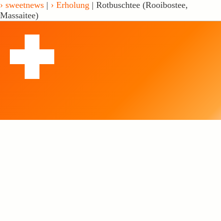
sweetnews
|
Erholung
| Rotbuschtee (Rooibostee,
Massaitee)