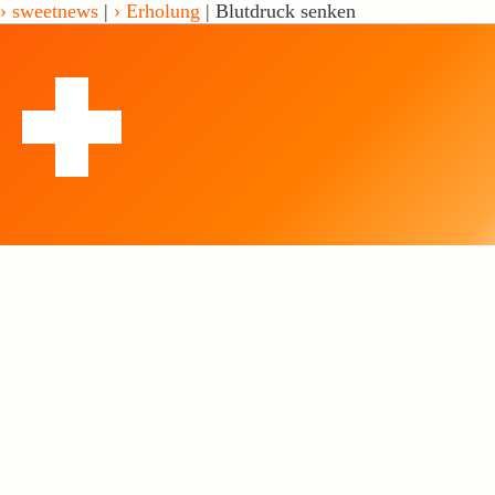
sweetnews
|
Erholung
| Blutdruck senken