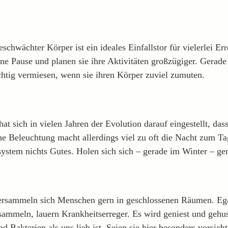
chwächter Körper ist ein ideales Einfallstor für vielerlei Err
ine Pause und planen sie ihre Aktivitäten großzügiger. Gerad
chtig vermiesen, wenn sie ihren Körper zuviel zumuten.
hat sich in vielen Jahren der Evolution darauf eingestellt, da
he Beleuchtung macht allerdings viel zu oft die Nacht zum T
stem nichts Gutes. Holen sich sich – gerade im Winter – ge
 versammeln sich Menschen gern in geschlossenen Räumen. Eg
sammeln, lauern Krankheitserreger. Es wird geniest und gehu
nd Bakterien als uns lieb ist. Seien sie hier besonders vorsi